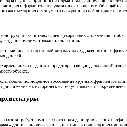
облюдая научные принципы и нормативы, действующие в России.
о наследия и формирование уважения к прошлому. Обращайтесь 
уникальные здания и монументы сохранили своё величие на мно
конструкций, защитных слоёв, декоративных элементов, чтобы 
, когда необходима только стабилизация.
сстанавливают подлинный вид важных художественных фрагмент
ых деталей.
характеристики здания и предотвращающие дальнейший износ. П
ность объекта.
олагающий полноценное воссоздание крупных фрагментов или ц
 приближенные к историческим, но учитывают и современные с
архитектуры
 значения требует компл ексного подхода и привлечения профи
адача – достоверно воссоздать аутентичный облик здания или мо