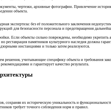
окументы, чертежи, архивные фотографии. Привлечение историко
ведении объекта.
урная экспертиза: без её положительного заключения недопусти
рукций для безопасности персонала и предотвращения дальнейш
ройки. Если объекты сильно повреждены, необходимо укрепить а
 но реставрация памятников культурного наследия должна гаран
адзорными инстанциями и только затем реализуются.
ем решения, учитывающие специфику объекта и требования закон
рекомендациями и гарантирует качество результата.
архитектуры
, сохраняя их историческую уникальность и функциональность.
тников требует точного соблюдения норм и правил.