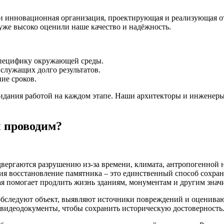
и инновационная организация, проектирующая и реализующая 
 уже высоко оценили наше качество и надёжность.
специфику окружающей среды.
служащих долго результатов.
ие сроков.
дания работой на каждом этапе. Наши архитекторы и инженеры 
 проводим?
ергаются разрушению из-за времени, климата, антропогенной н
ция восстановление памятника – это единственный способ сохра
рая помогает продлить жизнь зданиям, монументам и другим зн
бследуют объект, выявляют источники повреждений и оценивают 
 видеодокументы, чтобы сохранить историческую достоверность