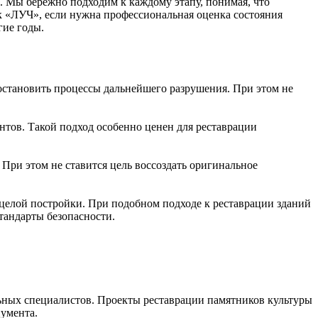
 Мы бережно подходим к каждому этапу, понимая, что
к «ЛУЧ», если нужна профессиональная оценка состояния
гие годы.
остановить процессы дальнейшего разрушения. При этом не
ов. Такой подход особенно ценен для реставрации
ри этом не ставится цель воссоздать оригинальное
елой постройки. При подобном подходе к реставрации зданий
тандарты безопасности.
льных специалистов. Проекты реставрации памятников культуры
нумента.