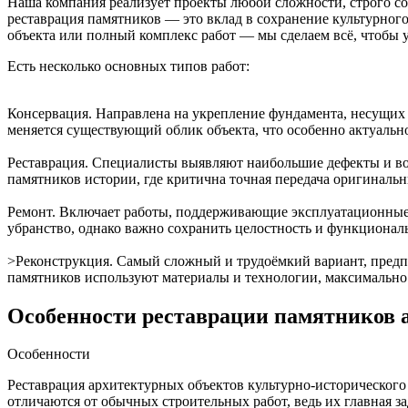
Наша компания реализует проекты любой сложности, строго с
реставрация памятников — это вклад в сохранение культурног
объекта или полный комплекс работ — мы сделаем всё, чтобы 
Есть несколько основных типов работ:
Консервация. Направлена на укрепление фундамента, несущих 
меняется существующий облик объекта, что особенно актуально
Реставрация. Специалисты выявляют наибольшие дефекты и во
памятников истории, где критична точная передача оригинальн
Ремонт. Включает работы, поддерживающие эксплуатационные 
убранство, однако важно сохранить целостность и функциональ
>Реконструкция. Самый сложный и трудоёмкий вариант, предп
памятников используют материалы и технологии, максимально
Особенности реставрации памятников 
Особенности
Реставрация архитектурных объектов культурно-исторического
отличаются от обычных строительных работ, ведь их главная з