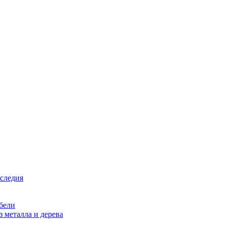
аследия
бели
 металла и дерева