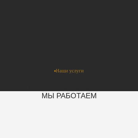
Нажимая на кнопку «Отправить», вы даете
Согласие на обработку персональных данных
, а также
Согласие на обработку персональных данных
метрическими программами
в порядке и на условиях
Политики обработки персональных данных
.
Наши услуги
ПРОЕКТЫ С КОТОРЫМИ
МЫ РАБОТАЕМ